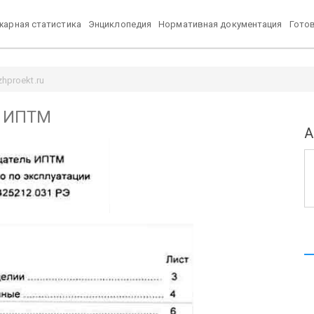
арная статистика
Энциклопедия
Нормативная документация
Гото
hproekt.ru
и ИПТМ
А