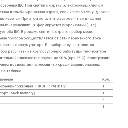
состояния ШС. При снятии с охраны электронным ключом
енная и комбинированная охрана, если через 60 секунд после
авливается. При этом остальные встроенные и внешние
рных нарушениях ШС формируется укороченный (10 с)
ует оба ШС. В режиме снятия с охраны прибор может
ние прибора осуществляется от сети переменного тока
резервного аккумулятора. В приборе осуществляется
бор рассчитан на круглосуточную работу при температуре
тельной влажности воздуха до 98 % (при 25°С).
Конструкция
ловиях воздействия агрессивных сред и взрывоопасных
а в таблице.
начение
Кол.
охранно-пожарный ППКОП "ГРАНИТ 2"
1
порт Touch memory)
1
2
1