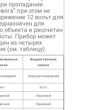
при пропадании
вога" при этом не
ряжение 12 вольт для
редназначен для
о объекта и рассчитан
боты.
Прибор может
дин из четырех
я (см. таблицу).
изованная
Ведомственная
рана
охрана
помещения
Снаружи помещения
Нет
Есть
анный
Охранный
анный
Охранный