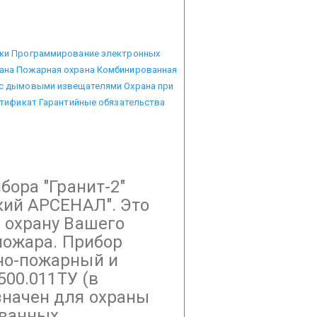
ки
Программирование электронных
ана
Пожарная охрана
Комбинированная
 с дымовыми извещателями
Охрана при
тификат
Гарантийные обязательства
бора "Гранит-2"
кий АРСЕНАЛ". Это
 охрану Вашего
пожара. Прибор
но-пожарный и
500.011ТУ (в
начен для охраны
ованных