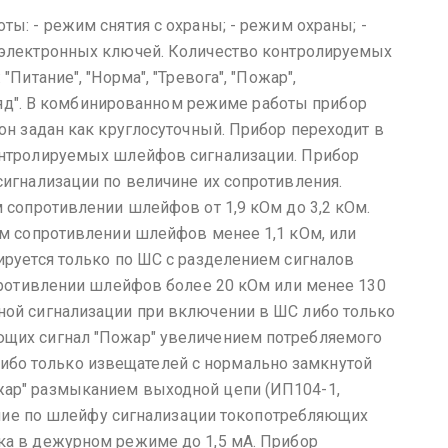
оты:
- режим снятия с охраны;
- режим охраны;
-
электронных ключей.
Количество контролируемых
Питание", "Норма", "Тревога", "Пожар",
яд".
В комбинированном режиме работы прибор
он задан как круглосуточный. Прибор переходит в
онтролируемых шлейфов сигнализации. Прибор
игнализации по величине их сопротивления.
 сопротивлении шлейфов от 1,9 кОм до 3,2 кОм.
ом сопротивлении шлейфов менее 1,1 кОм, или
руется только по ШС с разделением сигналов
противлении шлейфов более 20 кОм или менее 130
ой сигнализации при включении в ШС либо только
щих сигнал "Пожар" увеличением потребляемого
, либо только извещателей с нормально замкнутой
ар" размыканием выходной цепи (ИП104-1,
тание по шлейфу сигнализации токопотребляющих
а в дежурном режиме до 1,5 мА.
Прибор