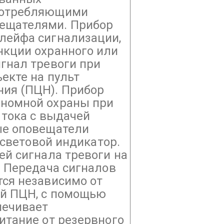
потребляющими
ещателями.
Прибор
лейфа сигнализации,
нкции охранного или
гнал тревоги при
екте на пульт
ия (ПЦН). Прибор
ономной охраны при
 тока с выдачей
ые оповещатели
и световой индикатор.
ей сигнала тревоги на
.
Передача сигналов
тся независимо от
й ПЦН, с помощью
печивает
итание от резервного