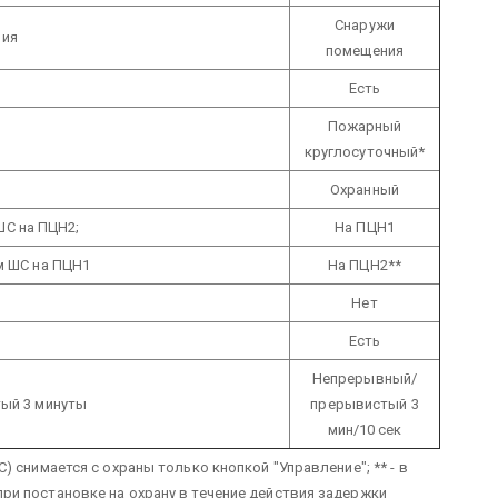
Снаружи
ния
помещения
Есть
Пожарный
круглосуточный*
Охранный
ШС на ПЦН2;
На ПЦН1
м ШС на ПЦН1
На ПЦН2**
Нет
Есть
Непрерывный/
ый 3 минуты
прерывистый 3
мин/10 сек
) снимается с охраны только кнопкой "Управление";
** - в
и постановке на охрану в течение действия задержки