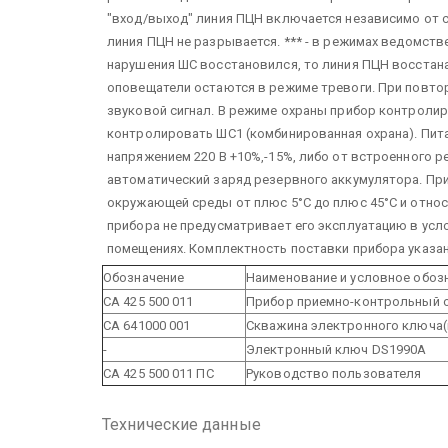
"вход/выход" линия ПЦН включается независимо от 
линия ПЦН не разрывается.
*** - в режимах ведомств
нарушения ШС восстановился, то линия ПЦН восстан
оповещатели остаются в режиме тревоги. При повто
звуковой сигнал. В режиме охраны прибор контролир
контролировать ШС1 (комбинированная охрана).
Пита
напряжением 220 В +10%,-15%, либо от встроенного 
автоматический заряд резервного аккумулятора. При
окружающей среды от плюс 5°С до плюс 45°С и относи
прибора не предусматривает его эксплуатацию в ус
помещениях.
Комплектность поставки прибора указан
Обозначение
Наименование и условное обоз
СА 425 500 011
Прибор приемно-контрольный 
СА 641000 001
Скважина электронного ключа(
-
Электронный ключ DS1990A
СА 425 500 011 ПС
Руководство пользователя
Технические данные