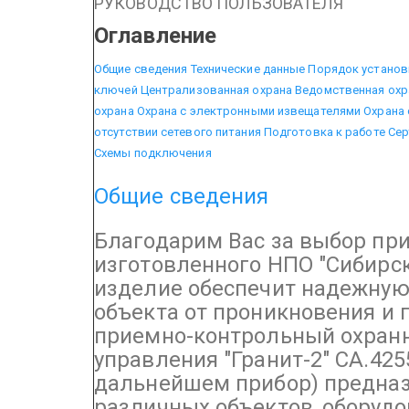
РУКОВОДСТВО ПОЛЬЗОВАТЕЛЯ
Оглавление
Общие сведения
Технические данные
Порядок установ
ключей
Централизованная охрана
Ведомственная охр
охрана
Охрана с электронными извещателями
Охрана
отсутствии сетевого питания
Подготовка к работе
Сер
Схемы подключения
Общие сведения
Благодарим Вас за выбор при
изготовленного НПО "Сибирс
изделие обеспечит надежную
объекта от проникновения и 
приемно-контрольный охран
управления "Гранит-2" СА.425
дальнейшем прибор) предназ
различных объектов, оборуд