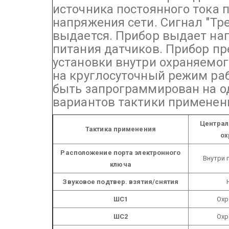
источника постоянного тока 
напряжения сети. Сигнал "Тре
выдается.
Прибор выдает нап
питания датчиков. Прибор п
установки внутри охраняемог
на круглосуточный режим ра
быть запрограммирован на о
вариантов тактики применени
Централ
Тактика применения
ох
Расположение порта электронного
Внутри 
ключа
Звуковое подтвер. взятия/снятия
ШС1
Охр
ШС2
Охр