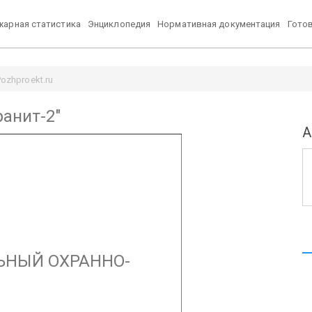
арная статистика
Энциклопедия
Нормативная документация
Гото
ozhproekt.ru
ранит-2"
А
ЬНЫЙ
ОХРАННО-