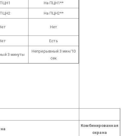
 ПЦН1
На ПЦН1**
 ПЦН2
На ПЦН2**
Нет
Нет
Нет
Есть
Непрерывный 3 мин/10
ый 3 минуты
сек
Комбинированная
ана
охрана