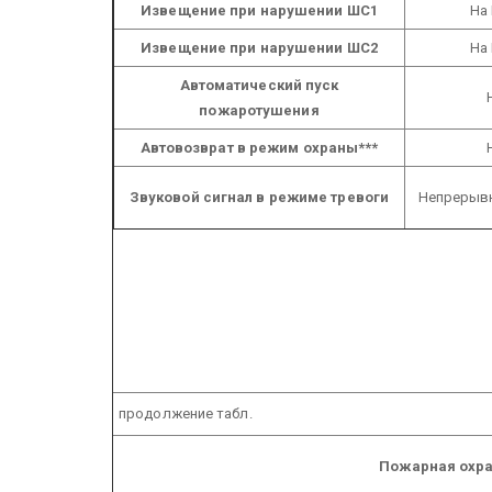
Извещение при нарушении ШС1
На
Извещение при нарушении ШС2
На
Автоматический пуск
пожаротушения
Автовозврат в режим охраны***
Звуковой сигнал в режиме тревоги
Непрерывн
продолжение табл.
Пожарная охр