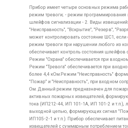
Прибор имеет четыре основных режима раб
режим тревоги;
- режим программирования 
шлейфов сигнализации - 2.
Виды извещений: "
"Неисправность", "Вскрытие", "Резерв", "Разр
может контролировать состояние ШС1, если 
режим тревоги при нарушении любого из к
обеспечивает контроль состояния шлейфов с
Режим "Охрана" обеспечивается при входном
Режим "Тревога" обеспечивается при входн
более 4,4 кОм.Режим "Неисправность" форми
"Пожар" и "Неисправность", при входном со
Ом. Данный режим предназначен для пожарн
активных пожарных извещателей, формирую
тока (ИП212-44, ИП 101-1А, ИП 101-2 и т.п.)
выходной цепью, формирующих сигнал "Пож
ИП105-2-1 и т.п.). Прибор обеспечивает пи
извещателей с суммарным потреблением ток