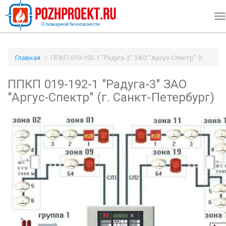
T
na
Главная
ППКП 019-192-1 "Радуга-3" ЗАО "Аргус-Спектр" (г.
Санкт-Петербург) / Pozhproekt.ru
ППКП 019-192-1 "Радуга-3" ЗАО
"Аргус-Спектр" (г. Санкт-Петербург)