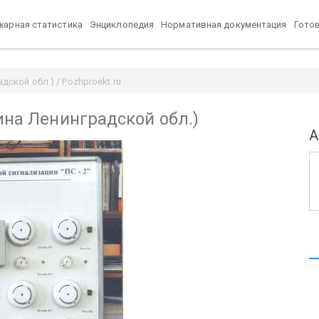
арная статистика
Энциклопедия
Нормативная документация
Гото
дской обл.) / Pozhproekt.ru
ина Ленинградской обл.)
А