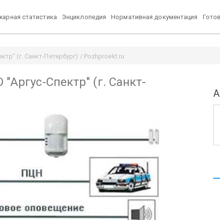
арная статистика
Энциклопедия
Нормативная документация
Гото
тр" (г. Санкт-Петербург) / Pozhproekt.ru
"Аргус-Спектр" (г. Санкт-
А