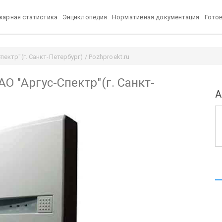
арная статистика
Энциклопедия
Нормативная документация
Гото
ектр"(г. Санкт-Петербург) / Pozhproekt.ru
АО "Аргус-Спектр"(г. Санкт-
А