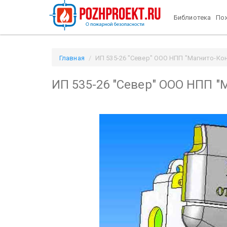
Библиотека
Пож
Главная
ИП 535-26 "Север" ООО НПП "Магнито-Конта
ИП 535-26 "Север" ООО НПП "М