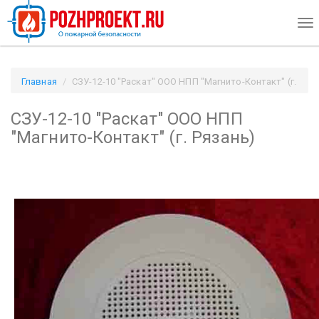
To
nav
Главная
СЗУ-12-10 "Раскат" ООО НПП "Магнито-Контакт" (г.
Рязань) / Pozhproekt.ru
СЗУ-12-10 "Раскат" ООО НПП
"Магнито-Контакт" (г. Рязань)