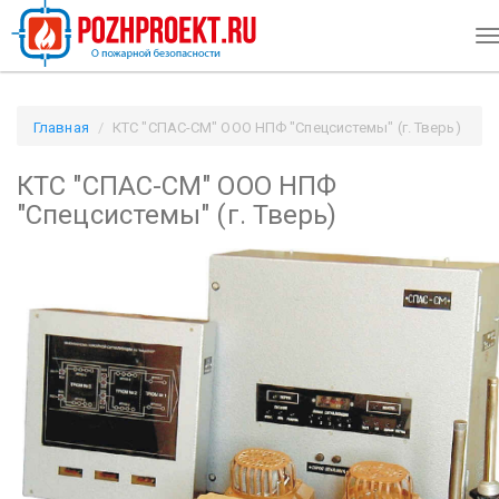
T
n
Главная
КТС "СПАС-СМ" ООО НПФ "Спецсистемы" (г. Тверь)
/ Pozhproekt.ru
КТС "СПАС-СМ" ООО НПФ
"Спецсистемы" (г. Тверь)