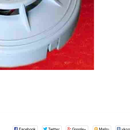
Facebook
Twitter
Google+
Mailru
vkon