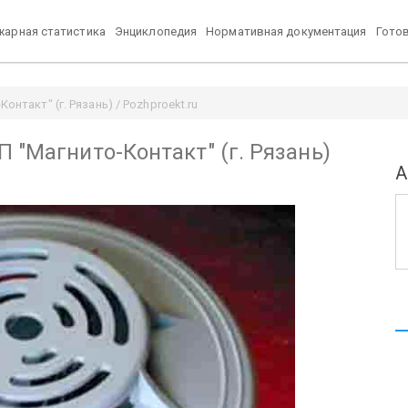
арная статистика
Энциклопедия
Нормативная документация
Гото
нтакт" (г. Рязань) / Pozhproekt.ru
 "Магнито-Контакт" (г. Рязань)
А