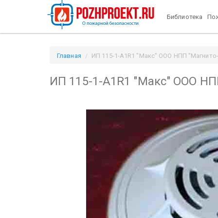
Библиотека
Пож
Главная
ИП 115-1-А1R1 "Макс" ООО НПП "Магнито-Ко
ИП 115-1-А1R1 "Макс" ООО НПП