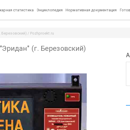
арная статистика
Энциклопедия
Нормативная документация
Гото
 Березовский) / Pozhproekt.ru
Эридан" (г. Березовский)
А