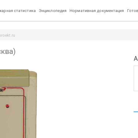
арная статистика
Энциклопедия
Нормативная документация
Гото
roekt.ru
сква)
А