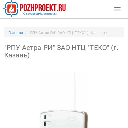
Toggl
naviga
Главная
"РПУ Астра-РИ" ЗАО НТЦ "ТЕКО" (г. Казань) /
Pozhproekt.ru
"РПУ Астра-РИ" ЗАО НТЦ "ТЕКО" (г.
Казань)