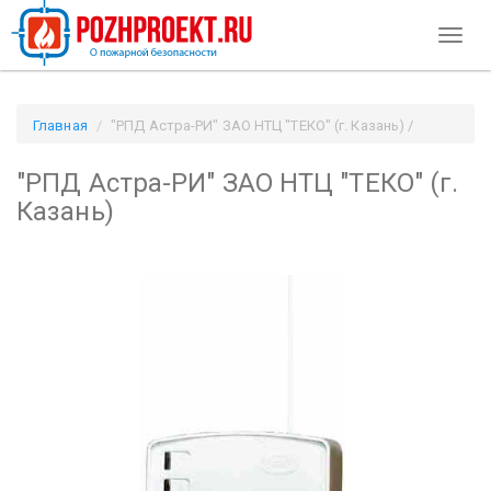
Toggl
naviga
Главная
"РПД Астра-РИ" ЗАО НТЦ "ТЕКО" (г. Казань) /
Pozhproekt.ru
"РПД Астра-РИ" ЗАО НТЦ "ТЕКО" (г.
Казань)