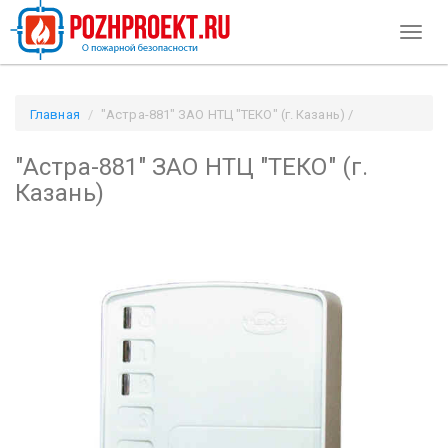
Toggl
naviga
Главная
"Астра-881" ЗАО НТЦ "ТЕКО" (г. Казань) /
Pozhproekt.ru
"Астра-881" ЗАО НТЦ "ТЕКО" (г.
Казань)