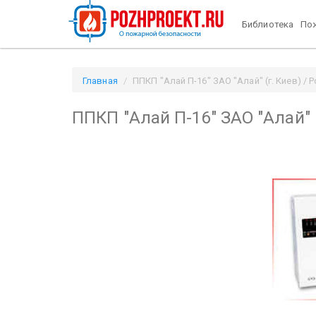
Библиотека
Пож
Главная
ППКП "Алай П-16" ЗАО "Алай" (г. Киев) / P
ППКП "Алай П-16" ЗАО "Алай" (