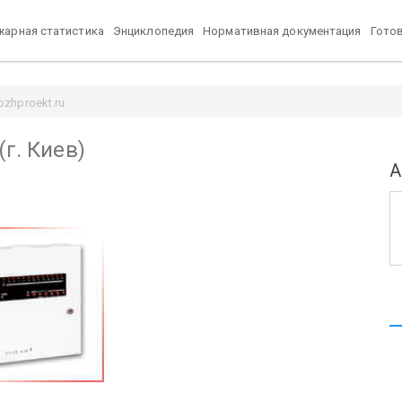
арная статистика
Энциклопедия
Нормативная документация
Гото
ozhproekt.ru
г. Киев)
А