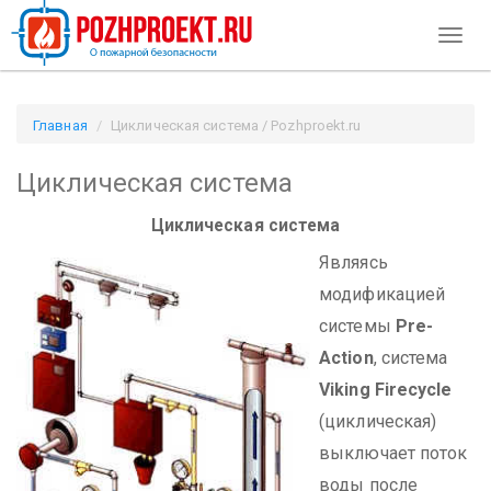
Toggl
naviga
Главная
Циклическая система / Pozhproekt.ru
Циклическая система
Циклическая система
Являясь
модификацией
системы
Pre-
Action
, система
Viking Firecycle
(циклическая)
выключает поток
воды после