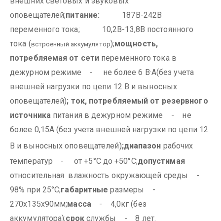
внешних световых и звуковых
оповещателей;
питание:
187В-242В
переменного тока;
10,2В-13,8В постоянного
тока (
);
мощность,
встроенный аккумулятор
потребляемая от сети
переменного тока в
дежурном режиме - не более 6 В·А(без учета
внешней нагрузки по цепи 12 В и выносных
оповещателей)
;
ток, потребляемый от резервного
источника
питания в дежурном режиме - не
более 0,15А (без учета внешней нагрузки по цепи 12
В и выносных оповещателей)
;
диапазон
рабочих
температур - от +5°С до +50°С;
допустимая
относительная влажность окружающей среды -
98% при 25°С;
габаритные
размеры -
270х135х90мм;
масса
- 4,0кг (без
аккумулятора);
срок
службы - 8 лет.