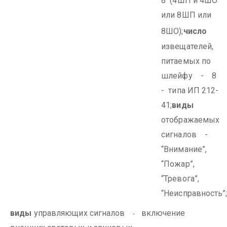
8 (4ШП и 4ШО
или 8ШП или
8ШО);
число
извещателей,
питаемых по
шлейфу - 8
- типа ИП 212-
41;
виды
отображаемых
сигналов -
“Внимание”,
“Пожар”,
“Тревога”,
“Неисправность”
виды
управляющих сигналов
включение
-