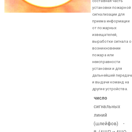
составная часть
установки пожарной
сигнализации для
приема информации
от пожарных
извещателей,
выработки сигнала о
возникновении
пожара или
неисправности
установки и для
дальнейшей передач
и выдачи команд на
другие устройства.
число
сигнальных
линий
(шлейфов) -