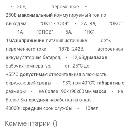
- 30В,
переменное -
250В;
максимальный
коммутируемый ток по
выходам:
"ОК1" - "ОК4" - 3А...4А,
"ОКО"
- 1А,
"ОПОВ" - 5А,
"НС" -
1мА;
напряжение
питания источника:
сеть
переменного тока, - 187В...242В,
встроенная
аккумуляторная батарея, - 12,6В;
диапазон
рабочих температур, - от -25°С до
+55°С;
допустимая
относительная влажность
окружающей среды - 93% при 40°С%;
габаритные
размеры - не более190х190х60мм;
масса
- не
более 3кг;
средняя
наработка на отказ -
40000ч;
средний
срок службы - 10лет
Комментарии (
)