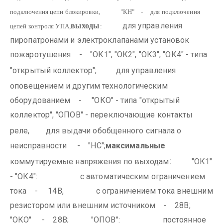
подключения цепи блокировки,
"КН" - для подключения
для управления
выходы
цепей контроля УПА,
:
пиропатронами и электроклапанами установок
пожаротушения - "ОК1", "ОК2", "ОК3", "ОК4" - типа
"открытый коллектор";
для управления
оповещением и другим технологическим
оборудованием - "ОКО" - типа "открытый
коллектор", "ОПОВ" - переключающие контакты
реле,
для выдачи обобщенного сигнала о
неисправности - "НС";
максимальные
:
коммутируемые напряжения по выходам
"ОК1"
- "ОК4":
с автоматическим ограничением
тока - 14В,
с ограничением тока внешним
резистором или внешним источником - 28В;
"ОКО" - 28В;
"ОПОВ":
постоянное