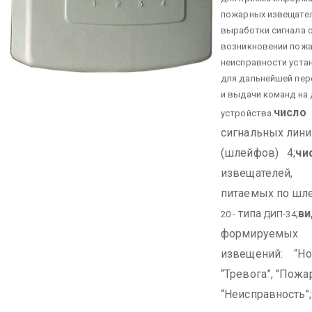
пожарных извещател
выработки сигнала 
возникновении пожа
неисправности уста
для дальнейшей пер
и выдачи команд на 
число
устройства.
сигнальных лини
(шлейфов) 4;
чи
извещателей,
питаемых по шл
типа
;
в
20 -
ДИП-34
формируемых
извещений: “Но
“Тревога”, "Пожа
“Неисправность”;