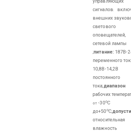
управляющих
сигналов
включ
:
внешних звуково
светового
оповещателей,
сетевой лампы
;
питание:
187В-2
переменного ток
10,8В-14,2В
постоянного
тока;
диапазон
рабочих температ
о
-30
С
от
о
до+50
С;
допуст
относительная
влажность