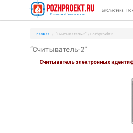
Библиотека
Пож
Главная
“Считыватель-2” / Pozhproekt.ru
“Считыватель-2”
Cчитыватель электронных идентиф