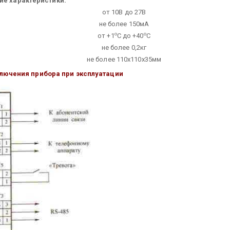
ие характеристики:
от 10В до 27В
не более 150мА
о
о
от +1
С до +40
С
не более 0,2кг
не более 110х110х35мм
лючения прибора при эксплуатации