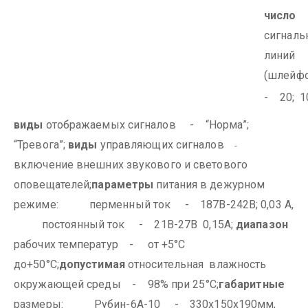
число
сигналь
линий
(шлейф
- 20; 1
виды
отображаемых сигналов - “Норма”;
“Тревога”;
виды
управляющих сигналов
-
включение внешних звукового и светового
оповещателей;
параметры
питания в дежурном
режиме:
перменный ток - 187В-242В; 0,03 А,
постоянный ток - 21В-27В 0,15А;
диапазон
рабочих температур - от +5°С
до+50°С;
допустимая
относительная влажность
окружающей среды - 98% при 25°С;
габаритные
размеры:
Рубин-6А-10 - 330х150х190мм,