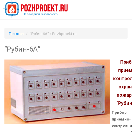
Главная
“Рубин-6А” / Pozhproekt.ru
“Рубин-6А”
Приб
прием
контро
охран
пожар
“Рубин
Прибор
приемно-
контроль