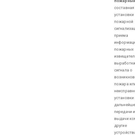
пожарны
составная
установки
пожарной
сигнализа
приема
информаци
пожарных
извещател
выработк
сигнала о
возникнов
пожара ил
неисправн
установки 
дальнейш
передачи и
выдачи ко
другие
устройств