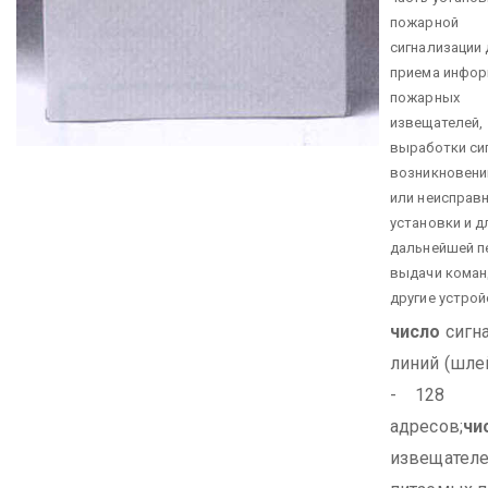
пожарной
сигнализации 
приема инфор
пожарных
извещателей,
выработки си
возникновени
или неисправ
установки и д
дальнейшей п
выдачи коман
другие устрой
число
сигн
линий (шл
- 128
адресов;
чи
извещателе