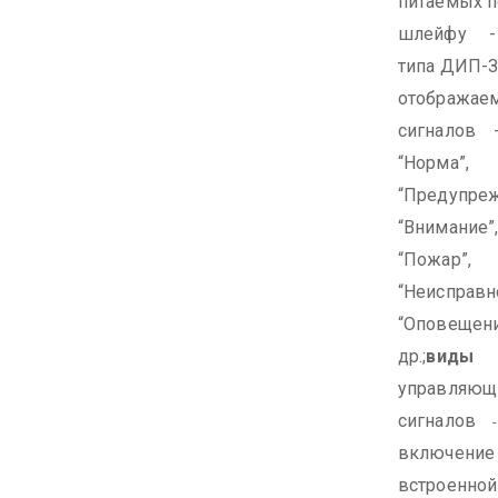
питаемых п
шлейфу -
типа ДИП-З
отображае
сигналов
“Норма”,
“Предупреж
“Внимание”
“Пожар”,
“Неисправно
“Оповещени
др.;
виды
управляющ
сигналов
включение
встроенной