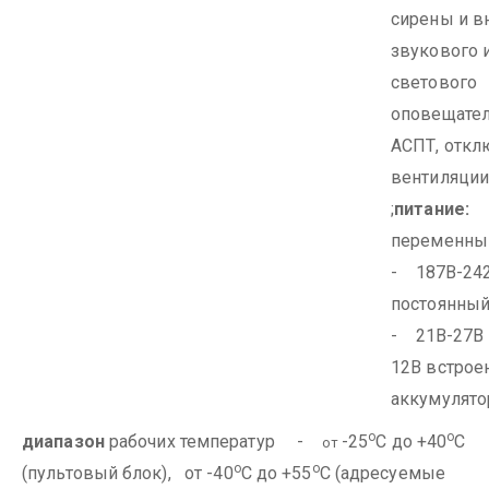
сирены и в
звукового 
светового
оповещател
АСПТ, откл
вентиляции
;
питание:
переменн
- 187В-242
постоянны
- 21В-27В
12В встрое
аккумулято
о
о
диапазон
рабочих температур -
-25
С до +40
С
от
о
о
(пультовый блок), от -40
С до +55
С (адресуемые