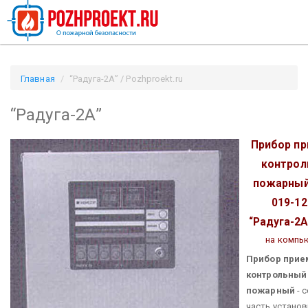
Главная
“Радуга-2А” / Pozhproekt.ru
“Радуга-2А”
Прибор пр
контрол
пожарны
019-12
“Радуга-2
на компь
Прибор прие
контрольный
пожарный
- 
часть установ