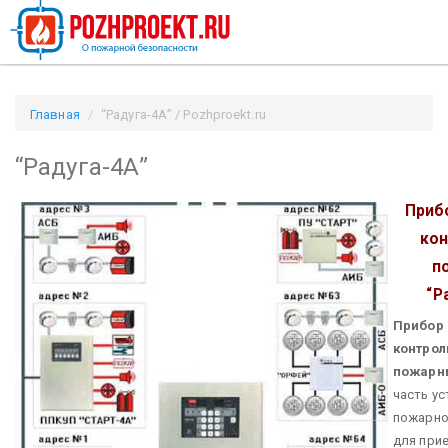
Главная
“Радуга-4А” / Pozhproekt.ru
“Радуга-4А”
Приб
ко
п
“Р
Прибор
контро
пожарн
часть у
пожарно
для при