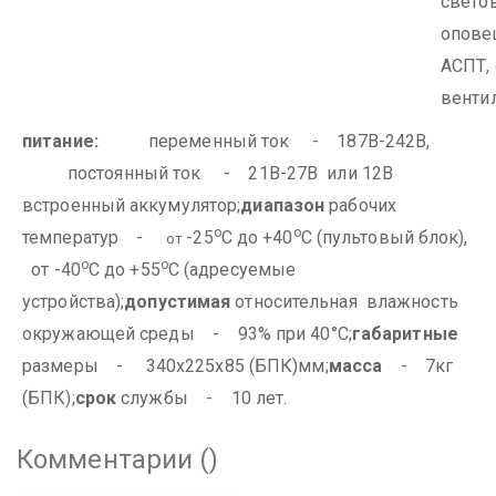
свето
опове
АСПТ,
вентил
питание:
переменный ток - 187В-242В,
постоянный ток - 21В-27В или 12В
встроенный аккумулятор;
диапазон
рабочих
о
о
температур -
-25
С до +40
С (пультовый блок),
от
о
о
от -40
С до +55
С (адресуемые
устройства);
допустимая
относительная влажность
окружающей среды - 93% при 40°С;
габаритные
размеры - 340х225х85 (БПК)мм;
масса
- 7кг
(БПК);
срок
службы - 10 лет.
Комментарии (
)