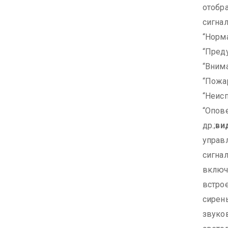
отобр
сигн
“Норма
“Пред
“Внима
“Пожар
“Неисп
“Опов
др.;
ви
управ
сигна
включ
встро
сирен
звуко