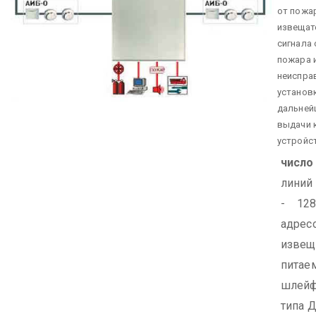
от пожа
извещат
сигнала
пожара 
неиспра
установк
дальней
выдачи 
устройс
число
линий
- 128
адрес
извещ
питае
шлей
типа 