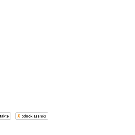
takte
odnoklassniki