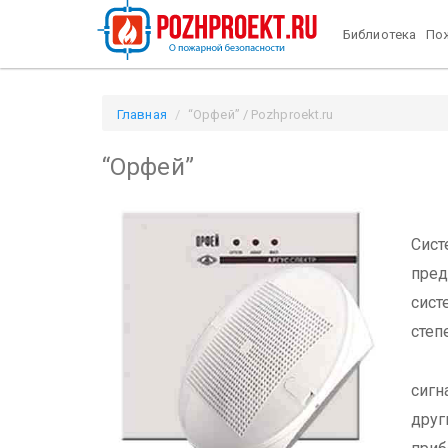
Библиотека
Пож
Главная
“Орфей” / Pozhproekt.ru
“Орфей”
Сис
пре
сист
степ
Сис
сиг
друг