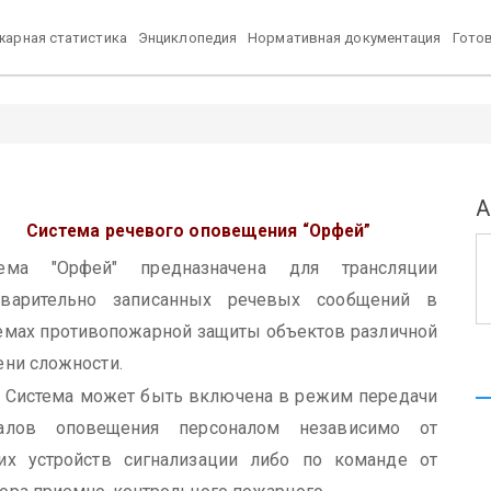
арная статистика
Энциклопедия
Нормативная документация
Гото
А
Система речевого оповещения
“Орфей”
тема "Орфей" предназначена для трансляции
дварительно записанных речевых сообщений в
емах противопожарной защиты объектов различной
ени сложности.
тема может быть включена в режим передачи
налов оповещения персоналом независимо от
их устройств сигнализации либо по команде от