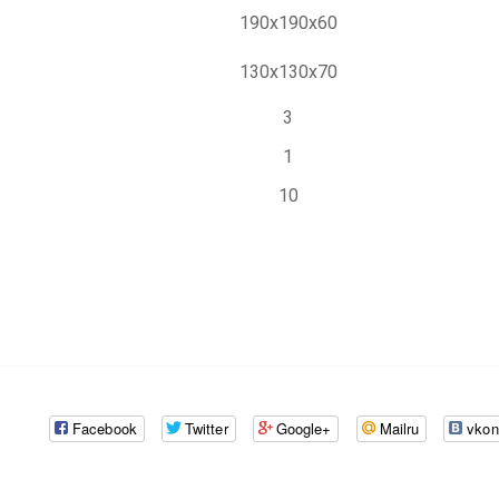
190х190х60
130х130х70
3
1
10
Facebook
Twitter
Google+
Mailru
vkon