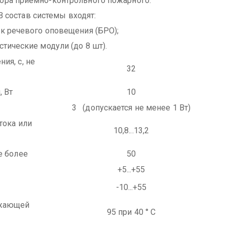
ора приемно-контрольного пожарного.
остав системы входят:
ок речевого оповещения (БРО);
устические модули (до 8 шт).
ия, с, не
32
 Вт
10
3 (допускается не менее 1 Вт)
тока или
10,8...13,2
е более
50
+5...+55
-10...+55
ужающей
95 при 40 ° С