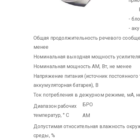
приб
В с
- бл
- ак
Общая продолжительность речевого сообщен
менее
Номинальная выходная мощность усилителя,
Номинальная мощность АМ, Вт, не менее
Напряжение питания (источник постоянного 
аккумуляторная батарея), В
Ток потребления в дежурном режиме, мА, н
БРО
Диапазон рабочих
температур, ° С
АМ
Допустимая относительная влажность окр
среды, %