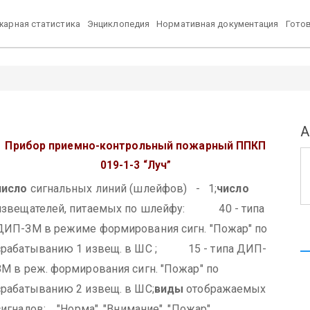
арная статистика
Энциклопедия
Нормативная документация
Гото
А
Прибор приемно-контрольный пожарный
ППКП
019-1-3 “Луч”
число
сигнальных линий (шлейфов) - 1;
число
извещателей, питаемых по шлейфу:
40 - типа
ДИП-ЗМ в режиме формирования сигн. "Пожар" по
срабатыванию 1 извещ. в ШС ;
15 - типа ДИП-
ЗМ в реж. формирования сигн. "Пожар" по
срабатыванию 2 извещ. в ШС;
виды
отображаемых
сигналов: "Норма", "Внимание", "Пожар",