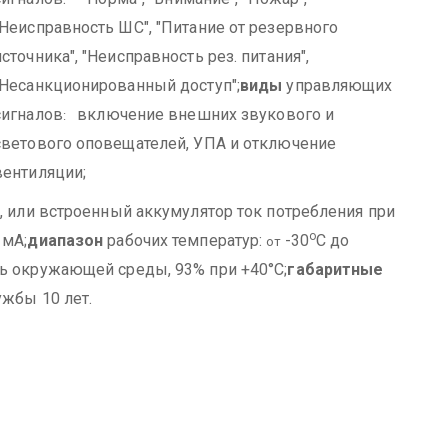
"Неисправность ШС", "Питание от резервного
источника", "Неисправность рез. питания",
"Несанкционированный доступ";
виды
управляющих
сигналов
включение внешних звукового и
:
светового оповещателей, УПА и отключение
вентиляции;
, или встроенный аккумулятор ток потребления при
о
 мА;
диапазон
рабочих температур:
-30
С до
от
ь окружающей среды, 93% при +40°С;
габаритные
жбы 10 лет.