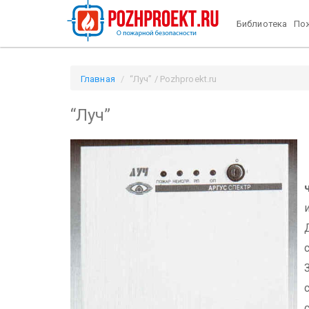
Библиотека
Пож
Главная
“Луч” / Pozhproekt.ru
“Луч”