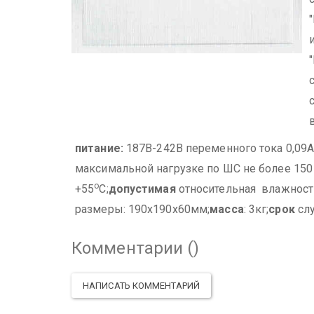
питание:
187В-242В переменного тока 0,09А
максимальной нагрузке по ШС не более 150
о
+55
С;
допустимая
относительная влажност
размеры: 190х190х60мм;
масса
: 3кг;
срок
слу
Комментарии (
)
НАПИСАТЬ КОММЕНТАРИЙ