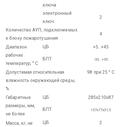
ключа
электронный
2
ключ
Количество АУП, подключеемых
4
к блоку пожаротушения
ЦБ
Диапазон
+5...+45
рабочих
БПТ
-30...+50
температур, ° С
Допустимая относительная
98 при 25 ° С
влажность окружающей среды,
%
ЦБ
Габаритные
285х210х87
размеры,
мм,
БПТ
107х77х31,5
не более
ЦБ
2
Масса, кг, не