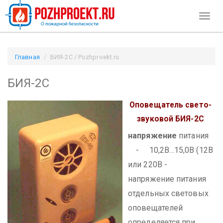
Toggl
naviga
Главная
БИЯ-2С / Pozhproekt.ru
БИЯ-2С
Оповещатель свето-
звуковой
БИЯ-2С
напряжение
питания
- 10,2В...15,0В (12В
или 220В -
напряжение питания
отдельных световых
оповещателей
определяется при