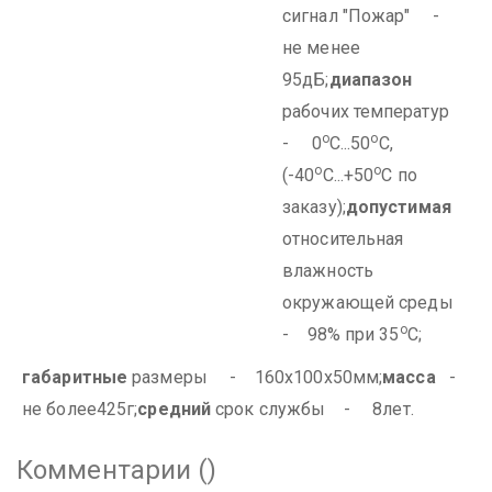
сигнал "Пожар" -
не менее
95дБ;
диапазон
рабочих температур
о
о
- 0
С...50
С,
о
о
(-40
С...+50
С по
заказу);
допустимая
относительная
влажность
окружающей среды
о
- 98% при 35
С;
габаритные
размеры - 160х100х50мм;
масса
-
не более425г;
средний
срок службы - 8лет.
Комментарии (
)