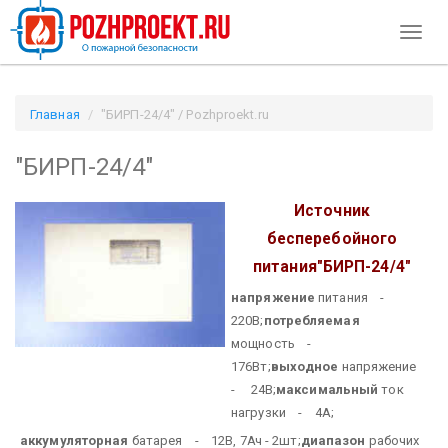
Toggl
naviga
Главная
"БИРП-24/4" / Pozhproekt.ru
"БИРП-24/4"
Источник
бесперебойного
питания
"БИРП-24/4"
напряжение
питания -
220В;
потребляемая
мощность -
176Вт;
выходное
напряжение
- 24В;
максимальный
ток
нагрузки - 4А;
аккумуляторная
батарея - 12В, 7Ач - 2шт;
диапазон
рабочих