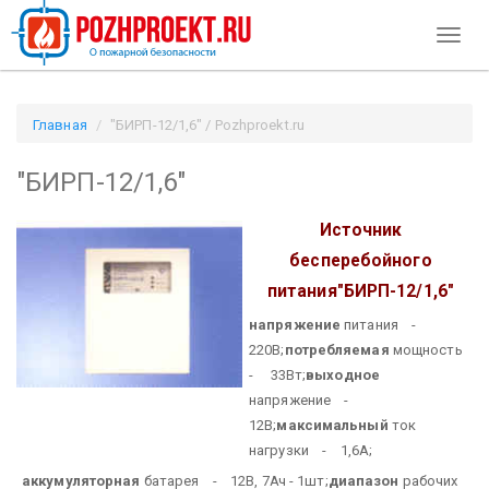
Toggl
naviga
Главная
"БИРП-12/1,6" / Pozhproekt.ru
"БИРП-12/1,6"
Источник
бесперебойного
питания
"БИРП-12/1,6"
напряжение
питания -
220В;
потребляемая
мощность
- 33Вт;
выходное
напряжение -
12В;
максимальный
ток
нагрузки - 1,6А;
аккумуляторная
батарея - 12В, 7Ач - 1шт;
диапазон
рабочих