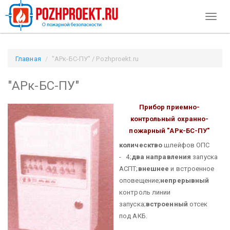
Toggl
naviga
Главная
"АРк-БС-ПУ" / Pozhproekt.ru
"АРк-БС-ПУ"
Прибор приемно-
контрольный охранно-
пожарный "АРк-БС-ПУ"
колическтво
шлейфов ОПС
- 4;
два направления
запуска
АСПТ;
внешнее
и встроенное
оповещение;
непрерывный
контроль линии
запуска;
встроенный
отсек
под АКБ.