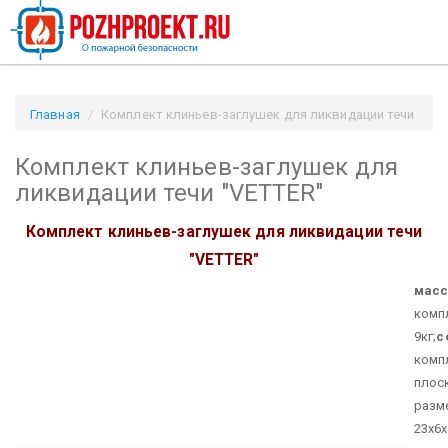
Главная
Комплект клиньев-заглушек для ликвидации течи
"VETTER" / Pozhproekt.ru
Комплект клиньев-заглушек для
ликвидации течи "VETTER"
Комплект клиньев-заглушек для ликвидации течи
"VETTER"
масс
ком
9кг;
с
комп
плос
разм
23х6