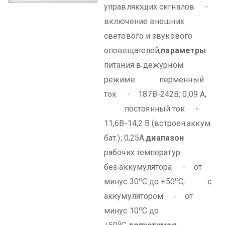
управляющих сигналов -
включение внешних
светового и звукового
оповещателей;
параметры
питания в дежурном
режиме:
перменный
ток - 187В-242В; 0,09 А,
постоянный ток -
11,6В-14,2 В (встроен.аккум.
бат.); 0,25А.
диапазон
рабочих температур:
без аккумулятора - от
о
о
минус 30
С до +50
С,
с
аккумулятором - от
о
минус 10
С до
о