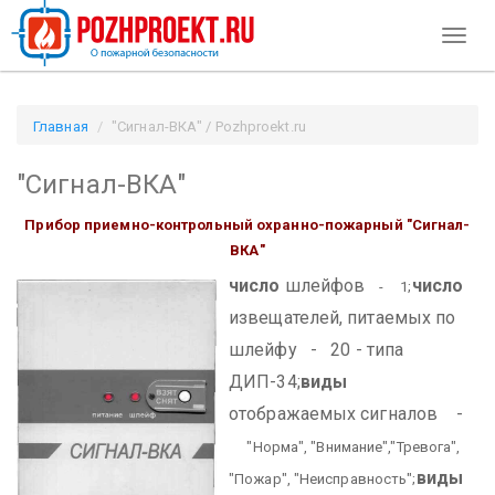
Toggl
naviga
Главная
"Сигнал-ВКА" / Pozhproekt.ru
"Сигнал-ВКА"
Прибор приемно-контрольный охранно-пожарный "Сигнал-
ВКА"
число
шлейфов
число
- 1;
извещателей, питаемых по
шлейфу - 20 - типа
ДИП-34;
виды
отображаемых сигналов -
"Норма", "Внимание","Тревога",
виды
"Пожар", "Неисправность";