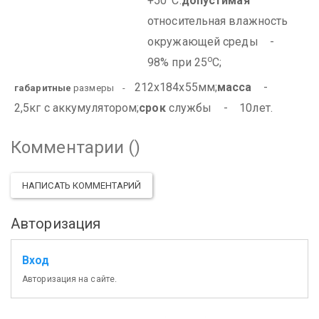
+50
С.
допустимая
относительная влажность
окружающей среды -
о
98% при 25
С;
212х184х55мм;
масса
-
габаритные
размеры -
2,5кг с аккумулятором;
срок
службы - 10лет.
Комментарии (
)
НАПИСАТЬ КОММЕНТАРИЙ
Авторизация
Вход
Авторизация на сайте.