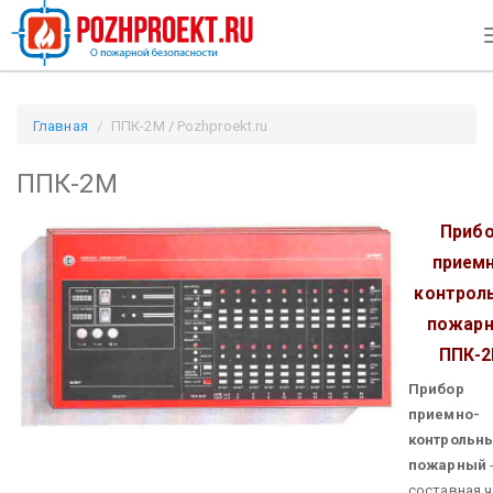
Главная
ППК-2М / Pozhproekt.ru
ППК-2М
Приб
приемн
контрол
пожар
ППК-
Прибор
приемно-
контрольн
пожарный
составная ч