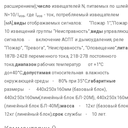
;
расширением)
число
извещателей N, питаемых по шл
N=10/I
, где I
- ток, потребляемый извещателем
изв
изв
[мА];
виды
отображаемых сигналов: “Пожар 1”,“Пожар 
10 извещений группы “Неисправность”;
виды
управляю
сигналов
включение АСПТ и дымоудаления, реле
-
“Пожар”, “Тревога”, “Неисправность”, “Оповещение”;
пита
187В-242В переменного тока, 21В-27В постоянного
тока;
диапазон
рабочих температур от +1°С
до+40°С;
допустимая
относительная влажность
окружающей среды - 80% при 35°С;
габаритные
размеры - 440х250х160мм (базовый блок),
440х250х160мм
(линейный блок БЛ-20М), 440х250х160
(линейный блок БЛ-40М);
масса
- 12кг (базовый блок
12кг (линейный блок);
срок
службы - 10 лет.