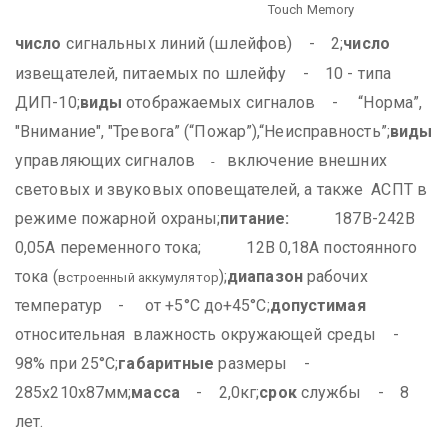
Touch Memory
число
сигнальных линий (шлейфов) - 2;
число
извещателей, питаемых по шлейфу - 10 - типа
ДИП-10;
виды
отображаемых сигналов - “Норма”,
"Внимание", "Тревога” (“Пожар”),“Неисправность”;
виды
управляющих сигналов
включение внешних
-
световых и звуковых оповещателей, а также АСПТ в
режиме пожарной охраны;
питание:
187В-242В
0,05А переменного тока;
12В 0,18А постоянного
тока (
);
диапазон
рабочих
встроенный аккумулятор
температур - от +5°С до+45°С;
допустимая
относительная влажность окружающей среды -
98% при 25°С;
габаритные
размеры -
285х210х87мм;
масса
- 2,0кг;
срок
службы - 8
лет.