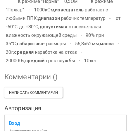
в режиме "Норма"
0,5Ом
в режиме
-
"Пожар" - 1000кОм;
извещатель
работает с
любыми ППК;
диапазон
рабочих температур - от
-60°С до +80°С;
допустимая
относительная
влажность окружающей среды - 98% при
35°С;
габаритные
размеры - 56,8х62мм;
масса
-
20г;
средняя
наработка на отказ -
200000ч;
средний
срок службы - 10лет.
Комментарии (
)
НАПИСАТЬ КОММЕНТАРИЙ
Авторизация
Вход