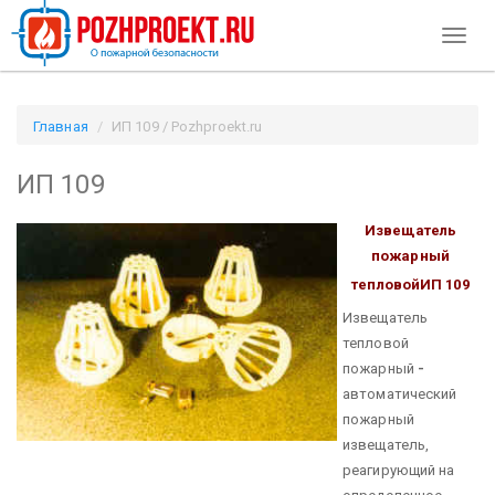
Toggl
naviga
Главная
ИП 109 / Pozhproekt.ru
ИП 109
Извещатель
пожарный
тепловой
ИП 109
Извещатель
тепловой
пожарный
-
автоматический
пожарный
извещатель,
реагирующий на