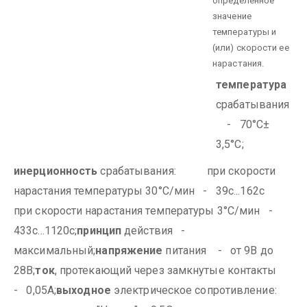
определенное
значение
температуры и
(или) скорости ее
нарастания.
температура
срабатывания
- 70°С±
3,5°С;
инерционность
срабатывания:
при скорости
нарастания температуры 30°С/мин - 39с...162с
при скорости нарастания температуры 3°С/мин -
433с...1120с;
принцип
действия -
максимальный;
напряжение
питания - от 9В до
28В;
ток
, протекающий через замкнутые контакты
- 0,05А;
выходное
электрическое сопротивление: