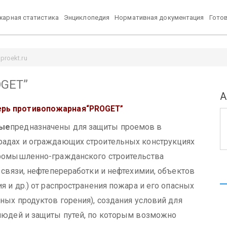
арная статистика
Энциклопедия
Нормативная документация
Гото
roekt.ru
OGET”
А
рь противопожарная
“PROGET”
ные
предназначены для защиты проемов в
адах и ограждающих строительных конструкциях
ромышленно-гражданского строительства
 связи, нефтепереработки и нефтехимии, объектов
я и др.) от распространения пожара и его опасных
ных продуктов горения), создания условий для
людей и защиты путей, по которым возможно