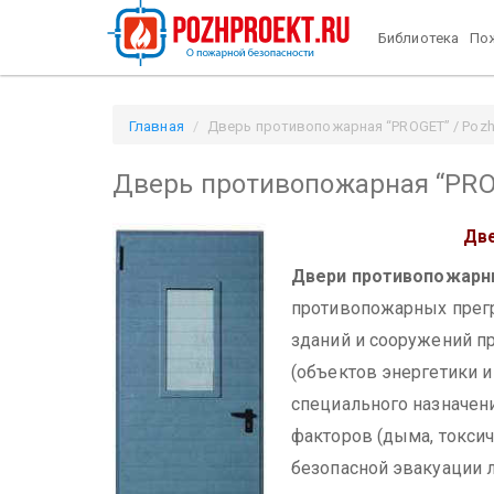
Библиотека
Пож
Главная
Дверь противопожарная “PROGET” / Pozhp
Дверь противопожарная “PR
Две
Двери противопожар
противопожарных прегр
зданий и сооружений п
(объектов энергетики и
специального назначени
факторов (дыма, токсич
безопасной эвакуации 