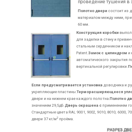
проведение тушения в 
Полотно двери
состоит из 
материалом между ними, пр
60 мм.
Конструкция коробки
выполн
для заделки в стену и приви
стальным сердечником и нак
Patent.
Замок с цилиндром
и 
автоматического закрытия п
вертикальной регулировки.
П
Если предусматривается установка
доводчика и ру
укрепляющие пластины.
Терморасширяющееся упл
двери и на нижнем крае каждого полотна.
Полотно д
значением 29,5дБ.
Дверь окрашена с
применением го
Стандартные цвета RAL 9001, 9002, 9010, 8010, 6000, 702
2
двери 37 кг/м
проёма.