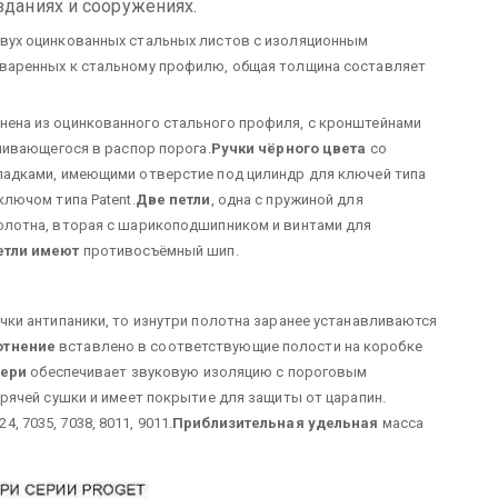
зданиях и сооружениях.
двух оцинкованных стальных листов с изоляционным
иваренных к стальному профилю, общая толщина составляет
ена из оцинкованного стального профиля, с кронштейнами
нчивающегося в распор порога.
Ручки чёрного цвета
со
ладками, имеющими отверстие под цилиндр для ключей типа
ключом типа Patent.
Две петли
, одна с пружиной для
олотна, вторая с шарикоподшипником и винтами для
етли имеют
противосъёмный шип.
чки антипаники, то изнутри полотна заранее устанавливаются
отнение
вставлено в соответствующие полости на коробке
вери
обеспечивает звуковую изоляцию с пороговым
рячей сушки и имеет покрытие для защиты от царапин.
4, 7035, 7038, 8011, 9011.
Приблизительная удельная
масса