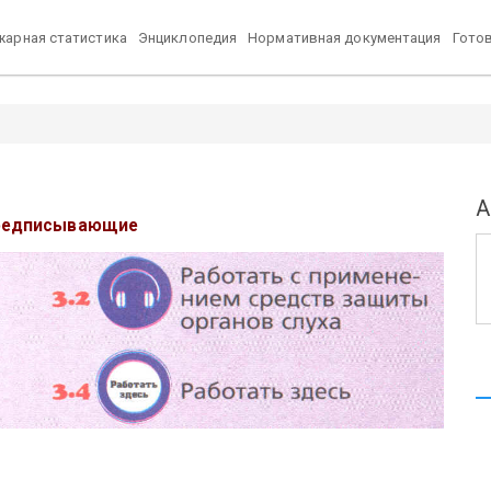
арная статистика
Энциклопедия
Нормативная документация
Гото
А
редписывающие