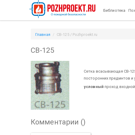
Библиотека
Пож
Главная
СВ-125 / Pozhproekt.ru
СВ-125
Сетка всасывающая СВ-125
посторонних предмнтов и 
условный
проход входной
Комментарии (
)