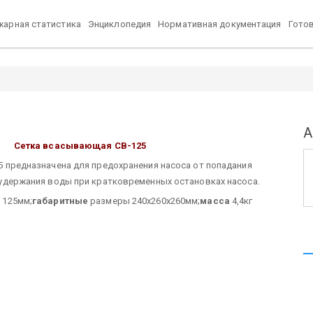
арная статистика
Энциклопедия
Нормативная документация
Гото
А
Сетка всасывающая СВ-125
 предназначена для предохранения насоса от попадания
удержания воды при кратковременных остановках насоса.
 125мм;
габаритные
размеры 240х260х260мм;
масса
4,4кг