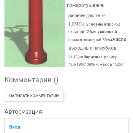
пожаротушения.
рабочее
давление -
1,0МПа;
условный
проход
входной 125мм;
условный
число
проход выходной 80мм;
выходных патрубков
2шт.;
габаритные
размеры
430х190х1080мм;
масса
15,0кг
Комментарии (
)
НАПИСАТЬ КОММЕНТАРИЙ
Авторизация
Вход