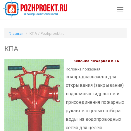
Toggl
naviga
Главная
КПА / Pozhproekt.ru
КПА
Колонка пожарная КПА
Колонка пожарная
предназначена для
КПА
открывания (закрывания)
подземных гидрантов и
присоединения пожарных
рукавов с целью отбора
воды из водопроводных
сетей для целей