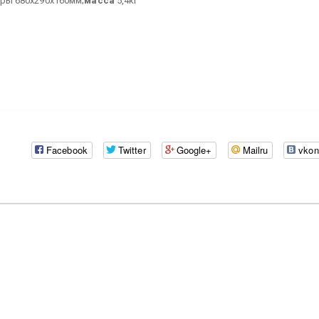
ры 680х290х160мм;
масса
5,4кг
Facebook
Twitter
Google+
Mailru
vkon