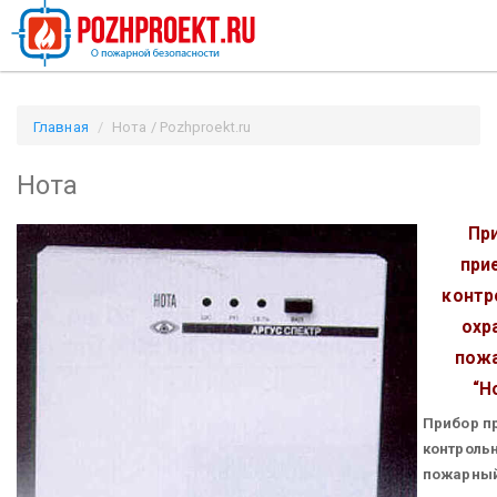
Главная
Нота / Pozhproekt.ru
Нота
Пр
при
контр
охр
пож
“Н
Прибор п
контроль
пожарны