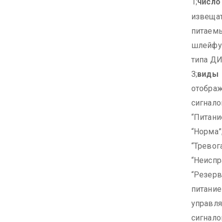
1;
число
извещат
питаем
шлейф
типа Д
З;
виды
отобра
сигнало
“Питани
“Норма”
“Тревога
“Неиспр
“Резер
питание
управл
сигнало