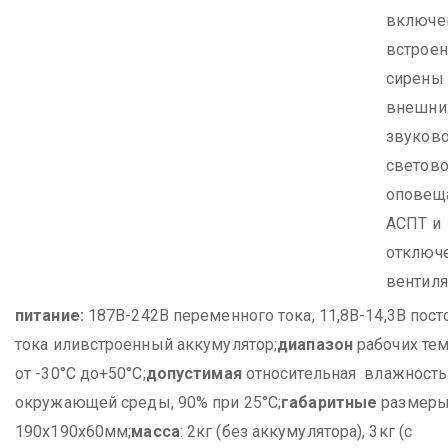
включе
встрое
сирены 
внешни
звуково
светово
оповеща
АСПТ и
отключ
вентиля
питание:
187В-242В переменного тока, 11,8В-14,3В пост
тока иливстроенный аккумулятор;
диапазон
рабочих те
от -30°С до+50°С;
допустимая
относительная влажность
окружающей среды, 90% при 25°С;
габаритные
размеры
190х190х60мм;
масса
: 2кг (без аккумулятора), 3кг (с