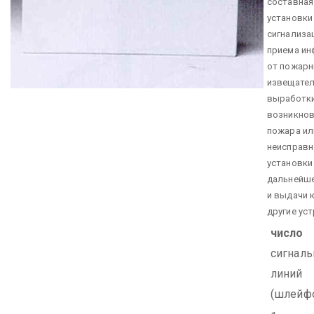
составная
установки
сигнализа
приема и
от пожар
извещател
выработки
возникнов
пожара ил
неисправн
установки
дальнейше
и выдачи 
другие ус
число
сигнал
линий
(шлейф