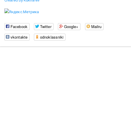
Created by Kukharev
Facebook
Twitter
Google+
Mailru
vkontakte
odnoklassniki