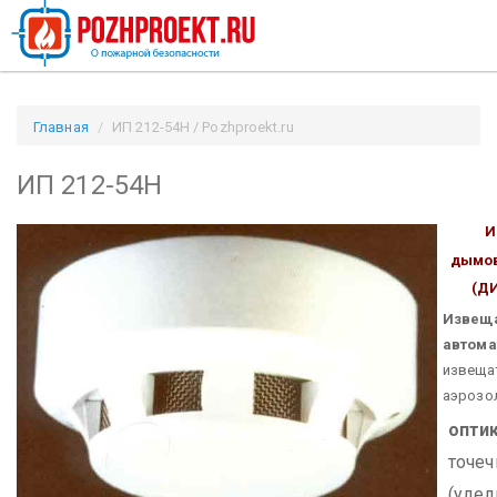
Главная
ИП 212-54Н / Pozhproekt.ru
ИП 212-54Н
И
дымов
(Д
Извещ
автома
извеща
аэрозо
опти
точеч
(удел