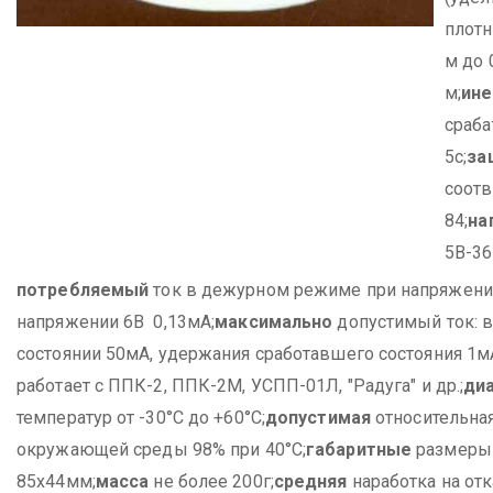
плотн
м до 
м;
ине
сраба
5с;
за
соотв
84;
на
5В-36
потребляемый
ток в дежурном режиме при напряжении
напряжении 6В 0,13мА;
максимально
допустимый ток:
в
состоянии 50мА,
удержания сработавшего состояния 1мА
работает с ППК-2, ППК-2М, УСПП-01Л, "Радуга" и др.;
ди
температур от -30°С до +60°С;
допустимая
относительна
окружающей среды 98% при 40°С;
габаритные
размеры 
85х44мм;
масса
не более 200г;
средняя
наработка на отк