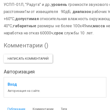
УСПП-01Л, "Радуга" и др.;
уровень
громкости звукового 
расстоянии
1
м от извещателя 90дБ;
диапазон
рабочих т
+60°С;
допустимая
относительная влажность окружающ
40°С;
габаритные
размеры не более 100х49мм;
масса
не
наработка на отказ 60000ч;
срок
службы 10 лет.
Комментарии (
)
НАПИСАТЬ КОММЕНТАРИЙ
Авторизация
Вход
Авторизация на сайте.
Публикации
Комментарии
Теги