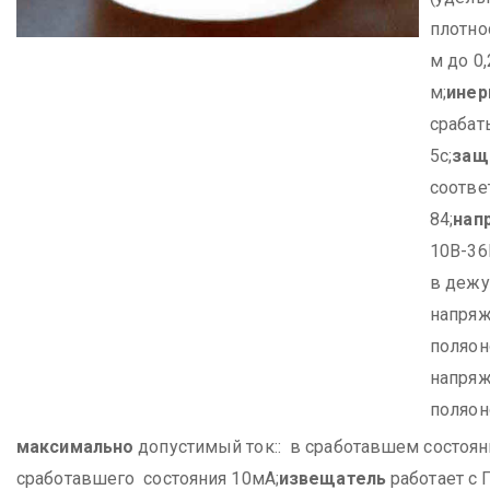
плотно
м до 0
м;
инер
срабат
5с;
защ
соотве
84;
нап
10В-36
в дежу
напряж
поляон
напряж
поляон
максимально
допустимый ток:: в сработавшем состоян
сработавшего состояния 10мА;
извещатель
работает с