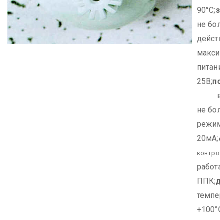
90°С;
не бо
дейст
макси
питан
25В;
п
в д
не бо
режим
20мА;
контро
работ
ППК;
темпер
+100°