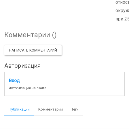
относ
окруж
при 25
Комментарии (
)
НАПИСАТЬ КОММЕНТАРИЙ
Авторизация
Вход
Авторизация на сайте.
Публикации
Комментарии
Теги