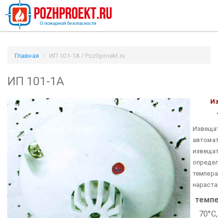
Главная
ИП 101-1А / Pozhproekt.ru
ИП 101-1А
И
Извещат
автома
извещат
определ
темпера
нараста
темпе
70°С,