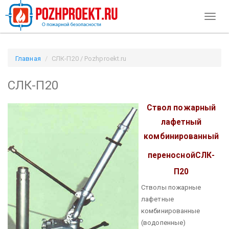
Toggl
naviga
Главная
СЛК-П20 / Pozhproekt.ru
СЛК-П20
Ствол пожарный
лафетный
комбинированный
переносной
СЛК-
П20
Стволы пожарные
лафетные
комбинированные
(водопенные)