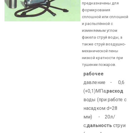
предназначены для
формирования
сплошной или сплошной
и распылённой с
изменяемым углом
факела струй воды, а
также струй воздушно-
механической пены
низкой кратности при
тушении пожаров.
рабочее
давление - 0,6
(+0,1)МПа;
расход
воды (при работе с
насадком d=28
мм) - 20л/
с;
дальность
струи