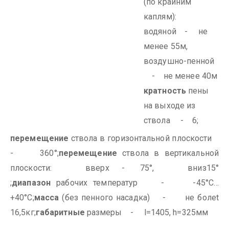
(по крайним
каплям):
водяной - не
менее 55м,
воздушно-пенной
- не менее 40м
кратность
пены
на выходе из
ствола - 6;
перемещение
ствола в горизонтальной плоскости
- 360°;
перемещение
ствола в вертикальной
плоскости:
вверх - 75°,
вниз15°
;
диапазон
рабочих температур - -45°С…
+40°С;
масса
(без пенного насадка) - не болеt
16,5кг;
габаритные
размеры - l=1405, h=325мм