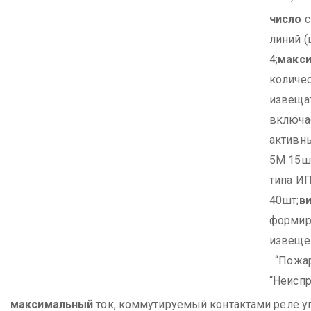
число
с
линий 
4;
макс
количе
извеща
включа
активны
5М 15ш
типа И
40шт;
в
форми
извещен
“Пожар
“Неиспр
максимальный
ток, коммутируемый контактами реле у