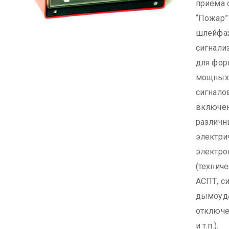
приема 
“Пожар”
шлейфа
сигнализ
для фор
мощных
сигнало
включен
различн
электри
электро
(технич
АСПТ, с
дымоуда
отключе
и т.п.).