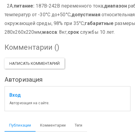
2А;
питание:
187В-242В переменного тока;
диапазон
ра
температур от -30°С до+50°С;
допустимая
относительна
окружающей среды, 98% при 35°С;
габаритные
размеры
280х260х220мм;
масса
: 8кг;
срок
службы 10 лет.
Комментарии (
)
НАПИСАТЬ КОММЕНТАРИЙ
Авторизация
Вход
Авторизация на сайте.
Публикации
Комментарии
Теги