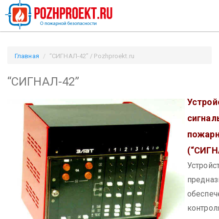
Главная
“СИГНАЛ-42” / Pozhproekt.ru
“СИГНАЛ-42”
Устрой
сигнал
пожар
(“СИГН
Устройс
предназ
обеспеч
контрол