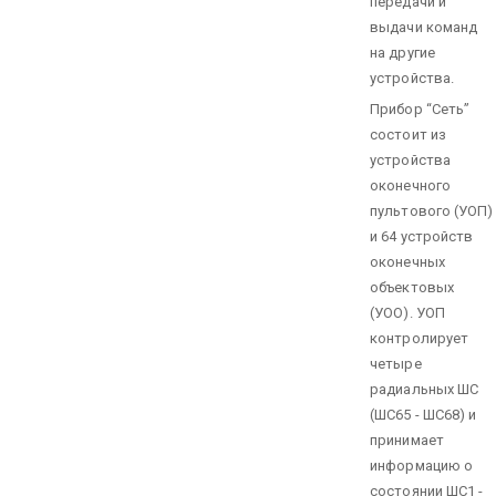
передачи и
выдачи команд
на другие
устройства.
Прибор “Сеть”
состоит из
устройства
оконечного
пультового (УОП)
и 64 устройств
оконечных
объектовых
(УОО). УОП
контролирует
четыре
радиальных ШС
(ШС65 - ШС68) и
принимает
информацию о
состоянии ШС1 -