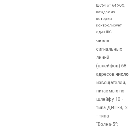
ШС64 от 64 УОО,
каждое из
которых
контролирует
один ШС.
число
сигнальных
линий
(шлейфов) 68
адресов;
число
извещателей,
питаемых по
шлейфу 10 -
типа ДИП-З, 2
- типа
“Волна-5”;