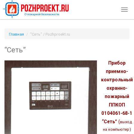
Togg
navig
Главная
“Сеть” / Pozhproekt.ru
“Сеть”
Прибор
приемно-
контрольный
охранно-
пожарный
ППКОП
0104061-68-1
“Сеть”
(
выход
на компьютер)