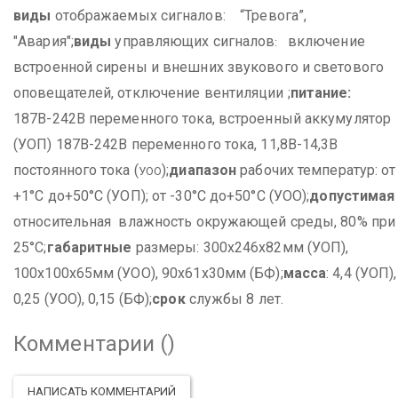
виды
отображаемых сигналов: “Тревога”,
"Авария";
виды
управляющих сигналов
включение
:
встроенной сирены и внешних звукового и светового
оповещателей, отключение вентиляции ;
питание:
187В-242В переменного тока, встроенный аккумулятор
(УОП)
187В-242В переменного тока, 11,8В-14,3В
постоянного тока (
);
диапазон
рабочих температур:
от
УОО
+1°С до+50°С (УОП);
от -30°С до+50°С (УОО);
допустимая
относительная влажность окружающей среды, 80% при
25°С;
габаритные
размеры: 300х246х82мм (УОП),
100х100х65мм (УОО), 90х61х30мм (БФ);
масса
: 4,4 (УОП),
0,25 (УОО), 0,15 (БФ);
срок
службы 8 лет.
Комментарии (
)
НАПИСАТЬ КОММЕНТАРИЙ