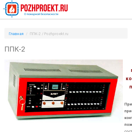
Главная
ППК-2 / Pozhproekt.ru
ППК-2
ко
При
при
кон
по
сос