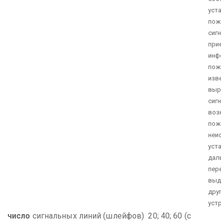
уст
пож
сиг
при
инф
пож
изв
выр
сиг
воз
пож
неи
уст
дал
пер
выд
дру
уст
число
сигнальных линий (шлейфов) 20; 40; 60 (с