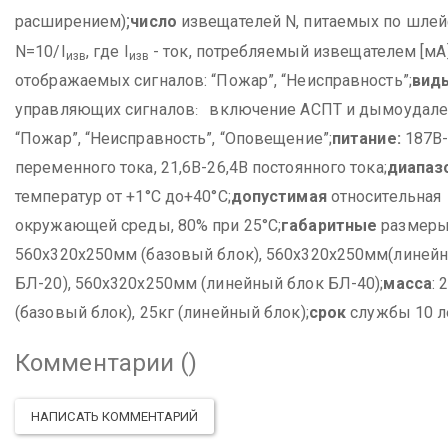
;
расширением)
число
извещателей N, питаемых по шле
N=10/I
, где I
- ток, потребляемый извещателем [мА]
изв
изв
отображаемых сигналов: “Пожар”, “Неисправность”;
вид
управляющих сигналов
включение АСПТ и дымоудален
:
“Пожар”, “Неисправность”, “Оповещение”;
питание:
187В-
переменного тока, 21,6В-26,4В постоянного тока;
диапаз
температур от +1°С до+40°С;
допустимая
относительная
окружающей среды, 80% при 25°С;
габаритные
размеры
560х320х250мм (базовый блок), 560х320х250мм
(линей
БЛ-20), 560х320х250мм (линейный блок БЛ-40);
масса
: 
(базовый блок), 25кг (линейный блок);
срок
службы 10 л
Комментарии (
)
НАПИСАТЬ КОММЕНТАРИЙ